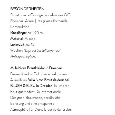
BESONDERHEITEN:
Strukturierte Corsage | abnehmbare Off-
Shoulder-Ärmel | integrierte formende
Konstruktion
Rocklänge:
ca. 1,90 m
Material:
Mikado
Lieferzeit:
ca. 12
Wochen
(Expressbestellungen auf
Anfrage möglich)
Milla Nova Brautkleider in Dresden
Dieses Kleid ist Teil unserer exklusiven
Auswahl an
Milla Nova Brautkleidern bei
BLUSH & BLEU in Dresden
. In unserer
Boutique findest Du internationale
Designer-Brautmode, persönliche
Beratung und eine entspannte
Atmosphäre für Deine Brautkleidanprobe.