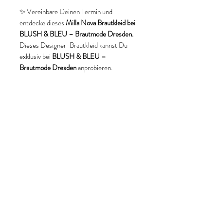
✨ Vereinbare Deinen Termin und
entdecke dieses
Milla Nova Brautkleid bei
BLUSH & BLEU – Brautmode Dresden.
Dieses Designer-Brautkleid kannst Du
exklusiv bei
BLUSH & BLEU –
Brautmode Dresden
anprobieren.
Keywords
Milla Nova Brautkleid
Milla Nova Brautkleid Dresden
Designer Brautkleid Dresden
Brautkleider Dresden
Brautmode Dresden
Prinzessinnen Brautkleid
Spitzen Brautkleid
Brautkleid mit Ärmeln
Off Shoulder Brautkleid
Chantilly Spitze Brautkleid
luxuriöses Brautkleid
Bridal Couture Dresden