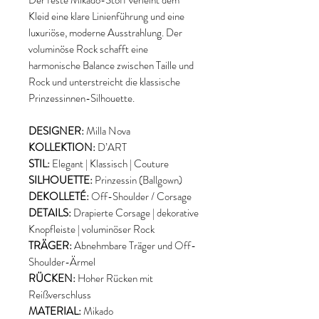
Der feste Mikado-Stoff verleiht dem
Kleid eine klare Linienführung und eine
luxuriöse, moderne Ausstrahlung. Der
voluminöse Rock schafft eine
harmonische Balance zwischen Taille und
Rock und unterstreicht die klassische
Prinzessinnen-Silhouette.
DESIGNER:
Milla Nova
KOLLEKTION:
D’ART
STIL:
Elegant | Klassisch | Couture
SILHOUETTE:
Prinzessin (Ballgown)
DEKOLLETÉ:
Off-Shoulder / Corsage
DETAILS:
Drapierte Corsage | dekorative
Knopfleiste | voluminöser Rock
TRÄGER:
Abnehmbare Träger und Off-
Shoulder-Ärmel
RÜCKEN:
Hoher Rücken mit
Reißverschluss
MATERIAL:
Mikado