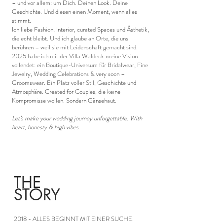
– und vor allem: um Dich. Deinen Look. Deine
Geschichte. Und diesen einen Moment, wenn alles
stimmt.
Ich liebe Fashion, Interior, curated Spaces und Ästhetik,
die echt bleibt. Und ich glaube an Orte, die uns
berühren – weil sie mit Leidenschaft gemacht sind.
2025 habe ich mit der Villa Waldeck meine Vision
vollendet: ein Boutique-Universum für Bridalwear, Fine
Jewelry, Wedding Celebrations & very soon –
Groomswear. Ein Platz voller Stil, Geschichte und
Atmosphäre. Created for Couples, die keine
Kompromisse wollen. Sondern Gänsehaut.
Let’s make your wedding journey unforgettable. With
heart, honesty & high vibes.
THE
STORY
2018 - ALLES BEGINNT MIT EINER SUCHE.