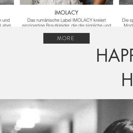
IMOLACY
n und
Das rumänische Label IMOLACY kreiert
Die 
 Label
einzigartige Brautkleider, die die sinnliche und
Mode
esigns
verträumte Frau mit Unabhängig und einer
teilwei
starken Persönlichkeit vereinen.
allem 
MORE
Die handgefertigte Bridal Couture bringt neue
HAPP
Designs in die Branche und zeugt von
Innovation und Kreativität, ohne die hohen
qualitativen Ansprüche außer Acht zu lassen.
H