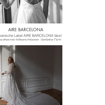
AIRE BARCELONA
panische Label AIRE BARCELONA lässt
rautherzen höherschlagen. Verliebe Dich
 detailreichen Designs, die die Schönheit
 jeden Braut mittels edelster Materialen
betonen.