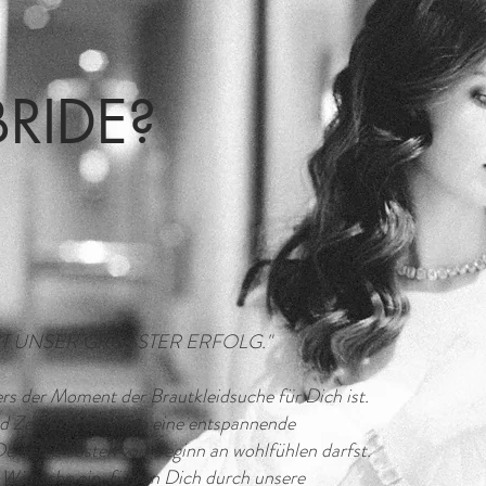
BRIDE?
ST UNSER GRÖSSTER ERFOLG."
rs der Moment der Brautkleidsuche für Dich ist.
d Zeit und schaffen eine entspannende
einen Liebsten von Beginn an wohlfühlen darfst.
n Wünsche ein, führen Dich durch unsere