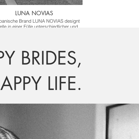
LUNA NOVIAS
spanische Brand LUNA NOVIAS designt
lle in einer Fülle unterschiedlicher und
se außergewöhnlicher Materialien, die vor
für die extravagante Braut ein absolutes
Must have sind.
Y BRIDES,
APPY LIFE.