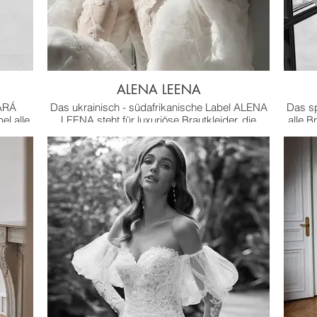
ALENA LEENA
ARÁ
Das ukrainisch - südafrikanische Label ALENA
Das s
el alle
LEENA steht für luxuriöse Brautkleider, die
alle B
chen
individuell verändert werden können. Jedes
in die
lität
Kleid ist nach einer Blume benannt, die die
einer
d.
Hauptinspirationsquelle der Designer darstellt.