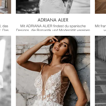
ADRIANA ALIER
l, das
Mit ADRIANA ALIER findest du spanische
Mit fr
t. Das
Designs, die Romantik und Modernität vereinen
v
auf
und so jede Braut verzaubern.
leganz.