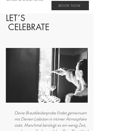
BOOK NOW
LET´S
CELEBRATE
Hochzeitsausstatter
Dresden Brautkleider Dresden Heiraten in Sachsen
Deine Brautkleidanprobe findet gemeinsam
mit Deinen Liebsten in intimer Atmosphäre
statt. Manchmal benötigt es ein wenig Zeit,