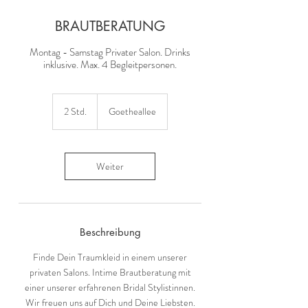
BRAUTBERATUNG
Montag - Samstag Privater Salon. Drinks
inklusive. Max. 4 Begleitpersonen.
2 Std.
2
Goetheallee
S
t
d
.
Weiter
Beschreibung
Finde Dein Traumkleid in einem unserer
privaten Salons. Intime Brautberatung mit
einer unserer erfahrenen Bridal Stylistinnen.
Wir freuen uns auf Dich und Deine Liebsten.