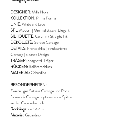
Bewegungsfreiheit
.
DESIGNER:
Milla Nova
KOLLEKTION:
Prima Forma
LINIE:
White and Lace
STIL:
Modern | Minimalistisch | Elegant
SILHOUETTE:
Column / Straight Fit
DEKOLLETÉ:
Gerade Corsage
DETAILS:
Frontschlitz | strukturierte
Corsage | cleanes Design
TRÄGER:
Spaghetti-Träger
RÜCKEN:
Reißverschluss
MATERIAL:
Gabardine
BESONDERHEITEN:
Zweiteiliges Set aus Corsage und Rock |
formende Corsage | optional ohne Spitze
an den Cups erhältlich
Rocklänge:
ca. 1,42 m
Material:
Gabardine