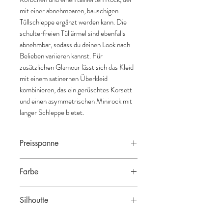
mit einer abnehmbaren, bauschigen
Tüllschleppe ergänzt werden kann. Die
schulterfreien Tüllärmel sind ebenfalls
abnehmbar, sodass du deinen Look nach
Belieben variieren kannst. Für
zusätzlichen Glamour lässt sich das Kleid
mit einem satinernen Überkleid
kombinieren, das ein gerüschtes Korsett
und einen asymmetrischen Minirock mit
langer Schleppe bietet.
Preisspanne
3.200€ - 3.700€
Farbe
nude-ivory
Silhoutte