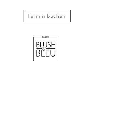
Mermaid
Termin buchen
OPENING HOURS
Monday
Walk in Day from 10 a.m. to 6 p.m
Just come by & browse.
Tuesday to Saturday
Fittings from 9 a.m. to 10 p.m.
Appointments by arrangement.