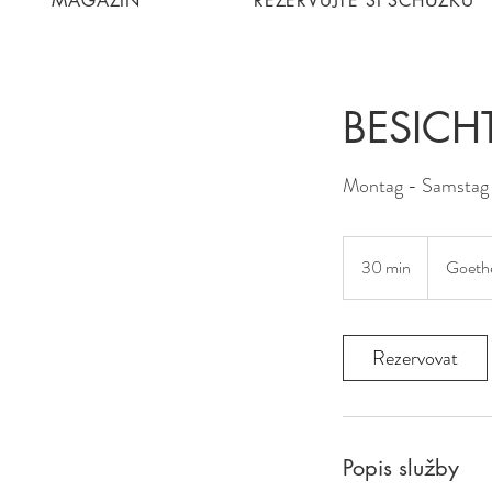
MAGAZIN
REZERVUJTE SI SCHŮZKU
BESICH
Montag - Samstag
30 min
3
Goethe
0
m
i
Rezervovat
n
Popis služby