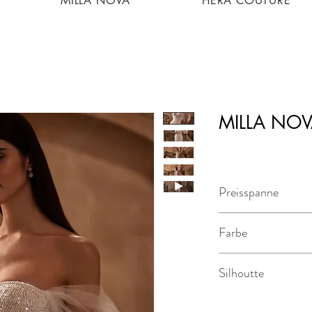
MILLA NOVA
HERA COUTURE
MILLA NOV
Preisspanne
3.200€ - 3.700€
Farbe
nude-ivory
Silhoutte
Mermaid