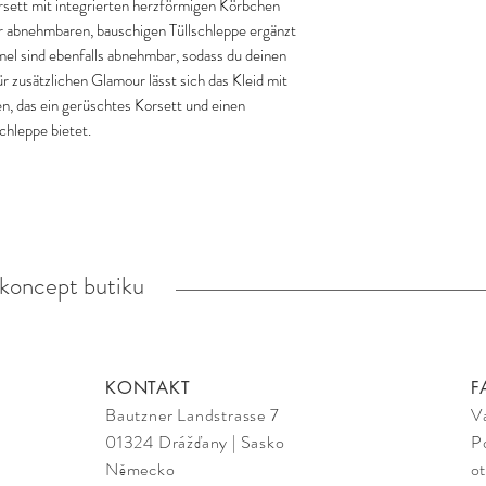
orsett mit integrierten herzförmigen Körbchen
ner abnehmbaren, bauschigen Tüllschleppe ergänzt
mel sind ebenfalls abnehmbar, sodass du deinen
r zusätzlichen Glamour lässt sich das Kleid mit
n, das ein gerüschtes Korsett und einen
chleppe bietet.
koncept butiku
KONTAKT
F
Bautzner Landstrasse 7
V
01324 Drážďany | Sasko
P
Německo
ot