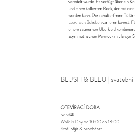
veredelt wurde. Es verfügt über ein K
und einen taillierten Rock, der mit ei
werden kann. Die schulterfreien Tüllär
Look nach Belieben variieren kannst. Fü
einem satinernen Überkleid kombiniere
asymmetrischen Minirock mit langer S
BLUSH & BLEU | svatební 
OTEVÍRACÍ DOBA
pondělí
Walk in Day od 10:00 do 18:00
Stačí přijít & procházet.