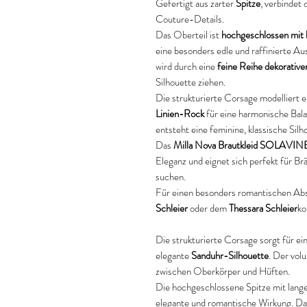
Gefertigt aus zarter
Spitze
, verbindet 
Couture-Details.
Das Oberteil ist
hochgeschlossen mit 
eine besonders edle und raffinierte A
wird durch eine
feine Reihe dekorative
Silhouette ziehen.
Die strukturierte Corsage modelliert e
Linien-Rock
für eine harmonische Bala
entsteht eine feminine, klassische Sil
Das
Milla Nova Brautkleid SOLAVIN
Eleganz und eignet sich perfekt für Bräu
suchen.
Für einen besonders romantischen Abs
Schleier
oder dem
Thessara Schleier
ko
Die strukturierte Corsage sorgt für ein
elegante
Sanduhr-Silhouette
. Der vol
zwischen Oberkörper und Hüften.
Die hochgeschlossene Spitze mit lange
elegante und romantische Wirkung. Das