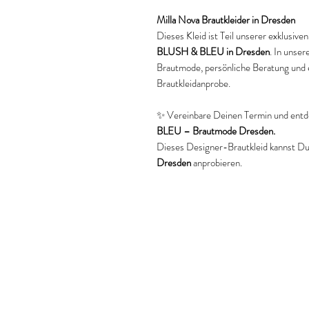
Milla Nova Brautkleider in Dresden
Dieses Kleid ist Teil unserer exklusiv
BLUSH & BLEU in Dresden
. In unse
Brautmode, persönliche Beratung und 
Brautkleidanprobe.
✨ Vereinbare Deinen Termin und entd
BLEU – Brautmode Dresden.
Dieses Designer-Brautkleid kannst Du 
Dresden
anprobieren.
Keywords
Milla Nova Brautkleid
Milla Nova Brautkleid Dresden
Designer Brautkleid Dresden
Brautkleider Dresden
Brautmode Dresden
Prinzessinnen Brautkleid
Spitzen Brautkleid
Brautkleid mit Ärmeln