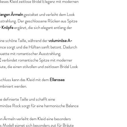
dieses Kleid zeitlose Bridal Eleganz mit modernen
langen Ärmeln
gestaltet und verleiht dem Look
usstrahlung. Der geschlossene Rücken aus Spitze
r Knöpfe
ergänzt, die sich elegant entlang der
ine schöne Taille, während der
voluminöse A-
nce sorgt und die Hüften sanft betont. Dadurch
houette mit romantischer Ausstrahlung.
E
verbindet romantische Spitze mit moderner
te, die einen stilvollen und zeitlosen Bridal Look
chluss kann das Kleid mit dem
Ellarosea
mbiniert werden.
e definierte Taille und schafft eine
uminöse Rock sorgt für eine harmonische Balance
n Ärmeln verleiht dem Kleid eine besonders
 Modell eignet sich besonders gut für Bräute