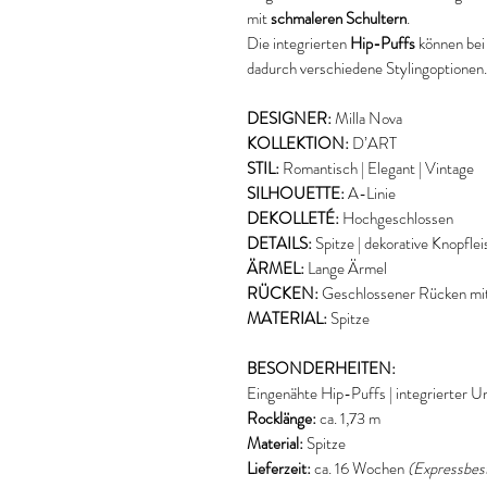
mit
schmaleren Schultern
.
Die integrierten
Hip-Puffs
können bei
dadurch verschiedene Stylingoptionen.
DESIGNER:
Milla Nova
KOLLEKTION:
D’ART
STIL:
Romantisch | Elegant | Vintage
SILHOUETTE:
A-Linie
DEKOLLETÉ:
Hochgeschlossen
DETAILS:
Spitze | dekorative Knopfle
ÄRMEL:
Lange Ärmel
RÜCKEN:
Geschlossener Rücken mit
MATERIAL:
Spitze
BESONDERHEITEN:
Eingenähte Hip-Puffs | integrierter Un
Rocklänge:
ca. 1,73 m
Material:
Spitze
Lieferzeit:
ca. 16 Wochen
(Expressbest