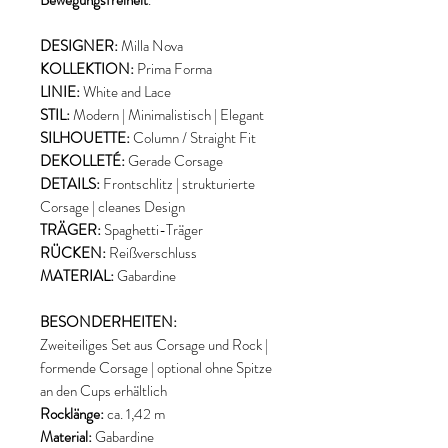
Bewegungsfreiheit
.
DESIGNER:
Milla Nova
KOLLEKTION:
Prima Forma
LINIE:
White and Lace
STIL:
Modern | Minimalistisch | Elegant
SILHOUETTE:
Column / Straight Fit
DEKOLLETÉ:
Gerade Corsage
DETAILS:
Frontschlitz | strukturierte
Corsage | cleanes Design
TRÄGER:
Spaghetti-Träger
RÜCKEN:
Reißverschluss
MATERIAL:
Gabardine
BESONDERHEITEN:
Zweiteiliges Set aus Corsage und Rock |
formende Corsage | optional ohne Spitze
an den Cups erhältlich
Rocklänge:
ca. 1,42 m
Material:
Gabardine