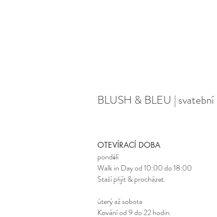
Satin Brautkleid Dresden
klassisches Brautkleid Dresden
Brautkleid mit Taschen
BLUSH & BLEU | svatební 
OTEVÍRACÍ DOBA
pondělí
Walk in Day od 10:00 do 18:00
Stačí přijít & procházet.
úterý až sobota
Kování od 9 do 22 hodin.