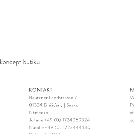
koncept butiku
KONTAKT
F
Bautzner Landstrasse 7
V
01324 Drážďany | Sasko
P
Německo
ot
Juliane +49 (0) 1724059324
oc
Natalie +49 (0) 1722444430