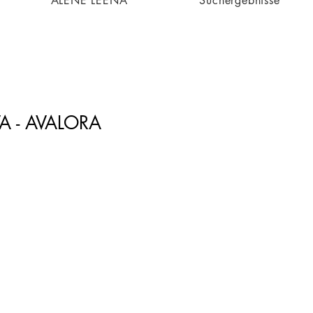
ALENE LEENA
Suchergebnisse
A - AVALORA