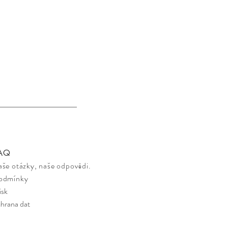
A
Q
aše otázky, naše odpovědi.
odmínky
isk
hrana dat