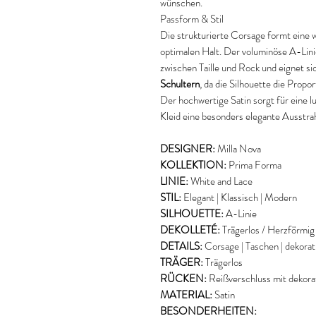
wünschen.
Passform & Stil
Die strukturierte Corsage formt ein
optimalen Halt. Der voluminöse A-Lin
zwischen Taille und Rock und eignet si
Schultern
, da die Silhouette die Propo
Der hochwertige Satin sorgt für eine l
Kleid eine besonders elegante Ausstra
DESIGNER:
Milla Nova
KOLLEKTION:
Prima Forma
LINIE:
White and Lace
STIL:
Elegant | Klassisch | Modern
SILHOUETTE:
A-Linie
DEKOLLETÉ:
Trägerlos / Herzförmig
DETAILS:
Corsage | Taschen | dekorat
TRÄGER:
Trägerlos
RÜCKEN:
Reißverschluss mit dekora
MATERIAL:
Satin
BESONDERHEITEN: