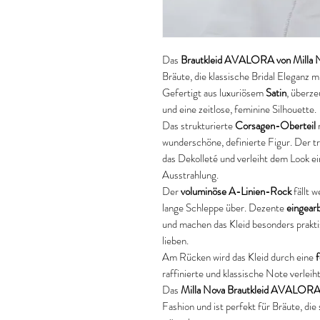
Das
Brautkleid AVALORA von Milla 
Bräute, die klassische Bridal Elegan
Gefertigt aus luxuriösem
Satin
, überze
und eine zeitlose, feminine Silhouette.
Das strukturierte
Corsagen-Oberteil
m
wunderschöne, definierte Figur. Der tr
das Dekolleté und verleiht dem Look e
Ausstrahlung.
Der
voluminöse A-Linien-Rock
fällt w
lange Schleppe über. Dezente
eingear
und machen das Kleid besonders prakti
lieben.
Am Rücken wird das Kleid durch eine
f
raffinierte und klassische Note verleiht
Das
Milla Nova Brautkleid AVALOR
Fashion und ist perfekt für Bräute, die 