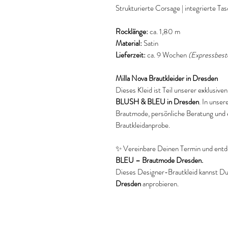
Strukturierte Corsage | integrierte T
Rocklänge:
ca. 1,80 m
Material:
Satin
Lieferzeit:
ca. 9 Wochen
(Expressbest
Milla Nova Brautkleider in Dresden
Dieses Kleid ist Teil unserer exklusiv
BLUSH & BLEU in Dresden
. In unse
Brautmode, persönliche Beratung und 
Brautkleidanprobe.
✨ Vereinbare Deinen Termin und entd
BLEU – Brautmode Dresden.
Dieses Designer-Brautkleid kannst Du 
Dresden
anprobieren.
Keywords
Milla Nova Brautkleid
Milla Nova Brautkleid Dresden