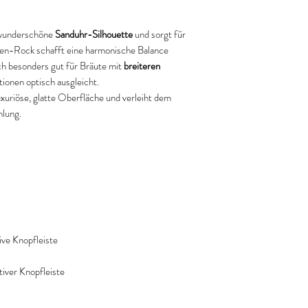
e wunderschöne
Sanduhr-Silhouette
und sorgt für
ien-Rock schafft eine harmonische Balance
ch besonders gut für Bräute mit
breiteren
rtionen optisch ausgleicht.
uxuriöse, glatte Oberfläche und verleiht dem
hlung.
ive Knopfleiste
tiver Knopfleiste