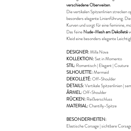
verschiedene Oberweiten
.
Die vertikalen Spitzenlinien strecken o
besonders elegante Linienführung. Die
Kurven und sorgt für eine feminine, m
Das feine
Nude-Mesh am Dekolleté
v
Kleid eine besonders elegante Leichtigk
DESIGNER:
Milla Nova
KOLLEKTION:
Set in Momento
STIL:
Romantisch | Elegant | Couture
SILHOUETTE:
Mermaid
DEKOLLETÉ:
Off-Shoulder
DETAILS:
Vertikale Spitzenlinien | s
ÄRMEL:
Off-Shoulder
RÜCKEN:
Reißverschluss
MATERIAL:
Chantilly-Spitze
BESONDERHEITEN:
Elastische Corsage | sichtbare Cors