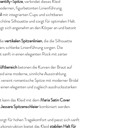
antilly-Spitze
, verbindet dieses Kleid
modernen, figurbetonten Linienführung.
l
mit integrierten Cups und sichtbaren
höne Silhouette und sorgt für optimalen Halt.
egt sich angenehm an den Körper an und betont
die
vertikalen Spitzenlinien
, die die Silhouette
ers schlanke Linienführung sorgen. Die
ßt sanft in einen eleganten Rock mit zarter
üftbereich
betonen die Kurven der Braut auf
eid eine moderne, sinnliche Ausstrahlung.
E
vereint romantische Spitze mit moderner Bridal
e einen eleganten und zugleich ausdrucksstarken
tt kann das Kleid mit dem
Maria Satin Cover
m
Jessara Spitzenschleier
kombiniert werden.
sorgt für hohen Tragekomfort und passt sich sanft
tzkonstruktion bietet das Kleid
stabilen Halt für