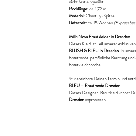
nicht fest eingenäht
Rocklänge:
ca. 1,72 m
Material:
Chantilly-Spitze
Lieferzeit:
ca. 15 Wochen
(Expressbest
Milla Nova Brautkleider in Dresden
Dieses Kleid ist Teil unserer exklusiv
BLUSH & BLEU in Dresden
. In unse
Brautmode, persönliche Beratung und 
Brautkleidanprobe.
✨ Vereinbare Deinen Termin und entd
BLEU – Brautmode Dresden.
Dieses Designer-Brautkleid kannst Du 
Dresden
anprobieren.
Keywords
Milla Nova Brautkleid
Milla Nova Brautkleid Dresden
Designer Brautkleid Dresden
Brautkleider Dresden