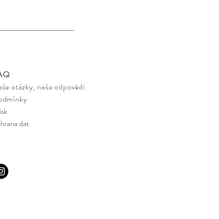
A
Q
aše otázky, naše odpovědi.
odmínky
isk
hrana dat