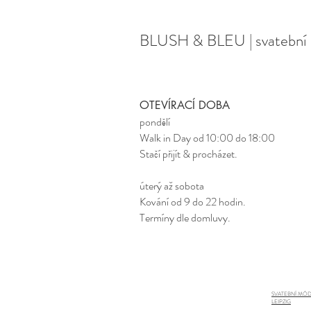
BLUSH & BLEU | svatební 
OTEVÍRACÍ DOBA
pondělí
Walk in Day od 10:00 do 18:00
Stačí přijít & procházet.
úterý až sobota
Kování od 9 do 22 hodin.
Termíny dle domluvy.
SVATEBNÍ MÓ
LEIPZIG