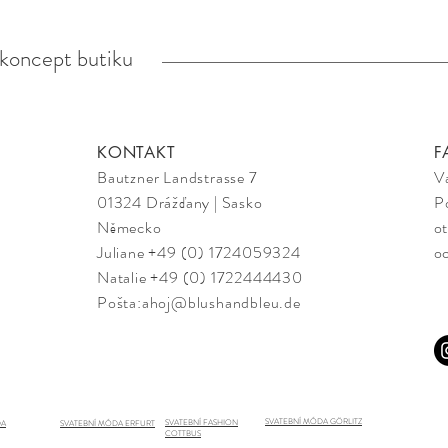
koncept butiku
KONTAKT
F
Bautzner Landstrasse 7
V
01324 Drážďany | Sasko
P
Německo
ot
Juliane +49 (0) 1724059324
oc
Natalie +49 (0) 1722444430
Pošta:
ahoj@blushandbleu.de
SVATEBNÍ MÓDA GÖRLITZ
SVATEBNÍ FASHION
DA
SVATEBNÍ MÓDA ERFURT
COTTBUS