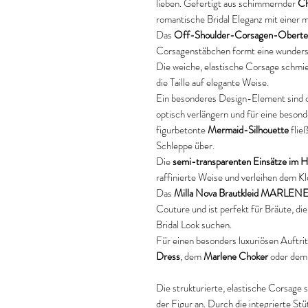
lieben. Gefertigt aus schimmernder
Ch
romantische Bridal Eleganz mit einer 
Das
Off-Shoulder-Corsagen-Obertei
Corsagenstäbchen formt eine wundersc
Die weiche, elastische Corsage schmi
die Taille auf elegante Weise.
Ein besonderes Design-Element sind 
optisch verlängern und für eine besond
figurbetonte
Mermaid-Silhouette
flie
Schleppe über.
Die
semi-transparenten Einsätze im H
raffinierte Weise und verleihen dem Kl
Das
Milla Nova Brautkleid MARLEN
Couture und ist perfekt für Bräute, di
Bridal Look suchen.
Für einen besonders luxuriösen Auftri
Dress
, dem
Marlene Choker
oder de
Die strukturierte, elastische Corsage 
der Figur an. Durch die integrierte Stü