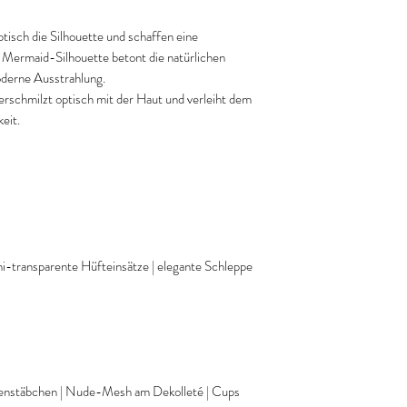
ptisch die Silhouette und schaffen eine
 Mermaid-Silhouette betont die natürlichen
oderne Ausstrahlung.
erschmilzt optisch mit der Haut und verleiht dem
eit.
emi-transparente Hüfteinsätze | elegante Schleppe
agenstäbchen | Nude-Mesh am Dekolleté | Cups