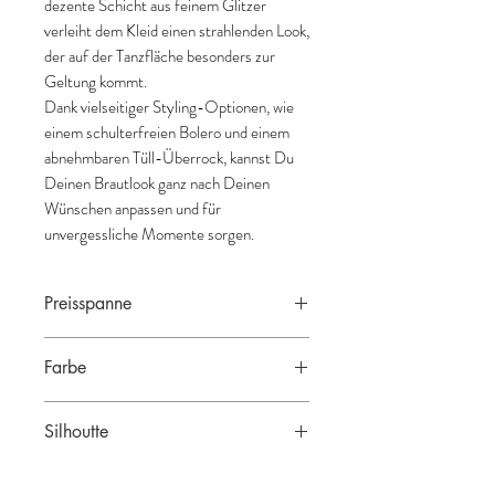
dezente Schicht aus feinem Glitzer
verleiht dem Kleid einen strahlenden Look,
der auf der Tanzfläche besonders zur
Geltung kommt.
Dank vielseitiger Styling-Optionen, wie
einem schulterfreien Bolero und einem
abnehmbaren Tüll-Überrock, kannst Du
Deinen Brautlook ganz nach Deinen
Wünschen anpassen und für
unvergessliche Momente sorgen.
Preisspanne
3.900€ - 4.400€
Farbe
Ivory
Silhoutte
Mermaid