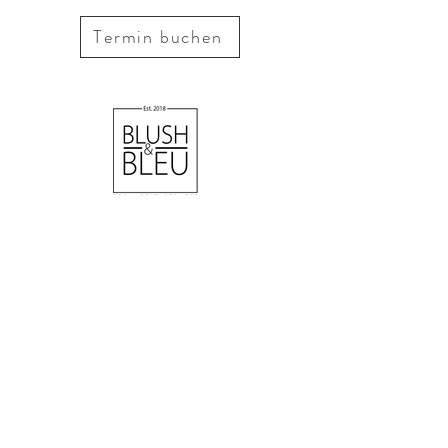
Termin buchen
OTEVÍRACÍ DOBA
pondělí
Walk in Day od 10:00 do 18:00
Stačí přijít & procházet.
úterý až sobota
Kování od 9 do 22 hodin.
Termíny dle domluvy.
KONTAKT